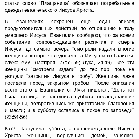
статьи слово "Плащаница" обозначает погребальные
одежды евангельского Иисуса Христа.
В евангелиях сохранен еще один эпизод
предуготовительных действий по отношению к телу
умершего Иисуса. Евангелия сообщают, что за всеми
событиями, сопровождавшими распятие и смерть
Иисуса,
до самого вечера
"смотрели издали многие
женщины, которые следовали за Иисусом из Галилеи,
служа ему." (Матфея, 27:55-59; Лука, 24;49). Все эти
женщины "смотрели издали" до тех пор, пока не
увидели "закрытия Иисуса в гробу". Женщины даже
посидели перед закрытом гробом. После описания
всего этого в Евангелии от Луки пишется: "День тот
была пятница, и наступила суббота...последовавшие
женщины, возвратившись же приготовили благовония
и масти; и в субботу остались в покое по заповеди"
(23:54-56).
Как?! Наступила суббота, а сопровождавшие Иисуса
Христа женщины, вернувшись домой, занялись