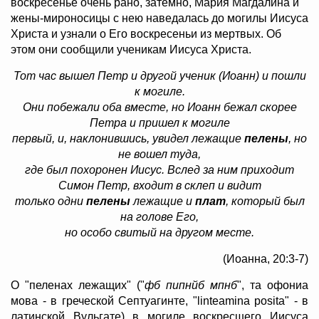
воскресенье очень рано, затемно, Мария Магдалина и
жены-мироносицы с нею наведалась до могилы Иисуса
Христа и узнали о Его воскресеньи из мертвых. Об
этом они сообщили ученикам Иисуса Христа.
Тот час вышел Петр и другой ученик (Иоанн) и пошли
к могиле.
Они побежали оба вместе, но Иоанн бежал скорее
Петра и пришел к могиле
первый, и, наклонившись, увидел лежащие
пелены
, но
не вошел туда,
где был похоронен Иисус. Вслед за ним приходит
Симон Петр, входит в склеп и видит
только одни
пелены
лежащие и
плат
, который был
на голове Его,
но особо свитый на другом месте.
(Иоанна, 20:3-7)
О "пеленах лежащих" ("
фб пипнйб мпнб
", та офониа
мова - в греческой Септуагинте, "linteamina posita" - в
латинской Вульгате) в могиле воскресшего Иисуса