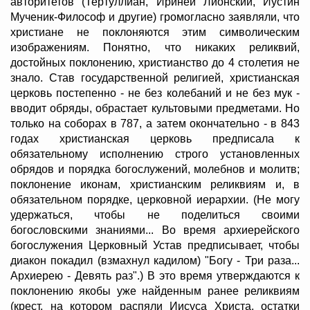
авторитетов (Тертуллиан, Ириней Лионский, Иустин
Мученик-Философ и другие) громогласно заявляли, что
христиане не поклоняются этим символическим
изображениям. Понятно, что никаких реликвий,
достойных поклонению, христианство до 4 столетия не
знало. Став государственной религией, христианская
церковь постепенно - не без колебаний и не без мук -
вводит обряды, обрастает культовыми предметами. Но
только на соборах в 787, а затем окончательно - в 843
годах христианская церковь предписала к
обязательному исполнению строго установленных
обрядов и порядка богослужений, молебнов и молитв;
поклонение иконам, христианским реликвиям и, в
обязательном порядке, церковной иерархии. (Не могу
удержаться, чтобы не поделиться своими
богословскими знаниями... Во время архиерейского
богослужения Церковный Устав предписывает, чтобы
диакон покадил (взмахнул кадилом) "Богу - Три раза...
Архиерею - Девять раз".) В это время утверждаются к
поклонению якобы уже найденным ранее реликвиям
(крест, на котором распяли Иисуса Христа, остатки