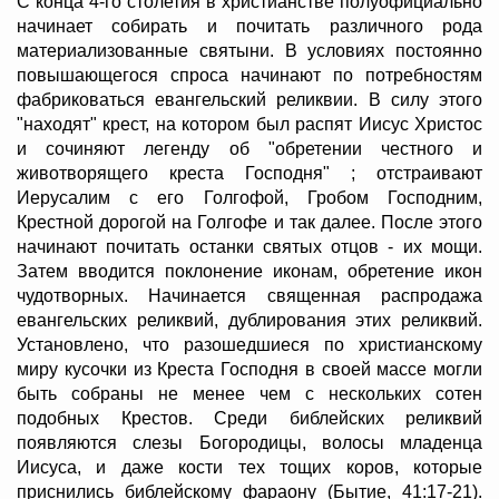
С конца 4-го столетия в христианстве полуофициально
начинает собирать и почитать различного рода
материализованные святыни. В условиях постоянно
повышающегося спроса начинают по потребностям
фабриковаться евангельский реликвии. В силу этого
"находят" крест, на котором был распят Иисус Христос
и сочиняют легенду об "обретении честного и
животворящего креста Господня" ; отстраивают
Иерусалим с его Голгофой, Гробом Господним,
Крестной дорогой на Голгофе и так далее. После этого
начинают почитать останки святых отцов - их мощи.
Затем вводится поклонение иконам, обретение икон
чудотворных. Начинается священная распродажа
евангельских реликвий, дублирования этих реликвий.
Установлено, что разошедшиеся по христианскому
миру кусочки из Креста Господня в своей массе могли
быть собраны не менее чем с нескольких сотен
подобных Крестов. Среди библейских реликвий
появляются слезы Богородицы, волосы младенца
Иисуса, и даже кости тех тощих коров, которые
приснились библейскому фараону (Бытие, 41:17-21).