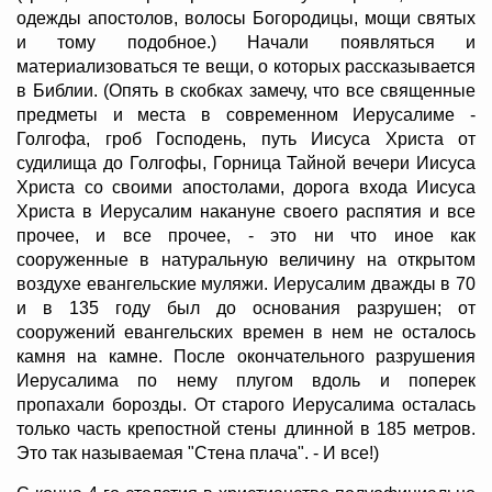
одежды апостолов, волосы Богородицы, мощи святых
и тому подобное.) Начали появляться и
материализоваться те вещи, о которых рассказывается
в Библии. (Опять в скобках замечу, что все священные
предметы и места в современном Иерусалиме -
Голгофа, гроб Господень, путь Иисуса Христа от
судилища до Голгофы, Горница Тайной вечери Иисуса
Христа со своими апостолами, дорога входа Иисуса
Христа в Иерусалим накануне своего распятия и все
прочее, и все прочее, - это ни что иное как
сооруженные в натуральную величину на открытом
воздухе евангельские муляжи. Иерусалим дважды в 70
и в 135 году был до основания разрушен; от
сооружений евангельских времен в нем не осталось
камня на камне. После окончательного разрушения
Иерусалима по нему плугом вдоль и поперек
пропахали борозды. От старого Иерусалима осталась
только часть крепостной стены длинной в 185 метров.
Это так называемая "Стена плача". - И все!)