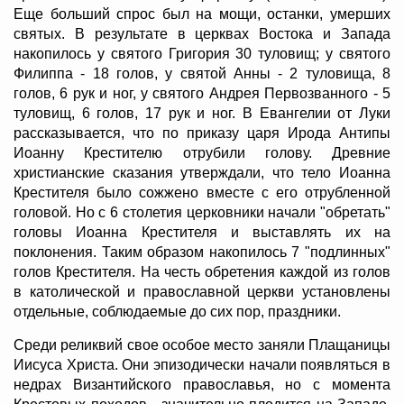
Еще больший спрос был на мощи, останки, умерших
святых. В результате в церквах Востока и Запада
накопилось у святого Григория 30 туловищ; у святого
Филиппа - 18 голов, у святой Анны - 2 туловища, 8
голов, 6 рук и ног, у святого Андрея Первозванного - 5
туловищ, 6 голов, 17 рук и ног. В Евангелии от Луки
рассказывается, что по приказу царя Ирода Антипы
Иоанну Крестителю отрубили голову. Древние
христианские сказания утверждали, что тело Иоанна
Крестителя было сожжено вместе с его отрубленной
головой. Но с 6 столетия церковники начали "обретать"
головы Иоанна Крестителя и выставлять их на
поклонения. Таким образом накопилось 7 "подлинных"
голов Крестителя. На честь обретения каждой из голов
в католической и православной церкви установлены
отдельные, соблюдаемые до сих пор, праздники.
Среди реликвий свое особое место заняли Плащаницы
Иисуса Христа. Они эпизодически начали появляться в
недрах Византийского православья, но с момента