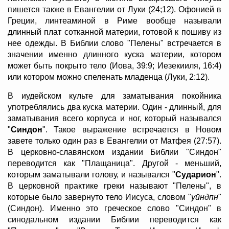
пишется также в Евангелии от Луки (24;12). Офонией в
Греции, линтеаминой в Риме вообще называли
длинный плат сотканной материи, готовой к пошиву из
нее одежды. В Библии слово "Пелены" встречается в
значении именно длинного куска материи, котором
может быть покрыто тело (Иова, 39:9; Иезекииля, 16:4)
или котором можно спеленать младенца (Луки, 2:12).
В иудейском культе для заматывания покойника
употреблялись два куска материи. Один - длинный, для
заматывания всего корпуса и ног, который назывался
"
Синдон
". Такое выражение встречается в Новом
завете только один раз в Евангелии от Матфея (27:57).
В церковно-славянском издании Библии "Синдон"
переводится как "Плащаница". Другой - меньший,
которым заматывали голову, и назывался "
Сударион
".
В церковной практике греки называют "Пелены", в
которые было завернуто тело Иисуса, словом "
уйндпн
"
(Синдон). Именно это греческое слово "Синдон" в
синодальном издании Библии переводится как