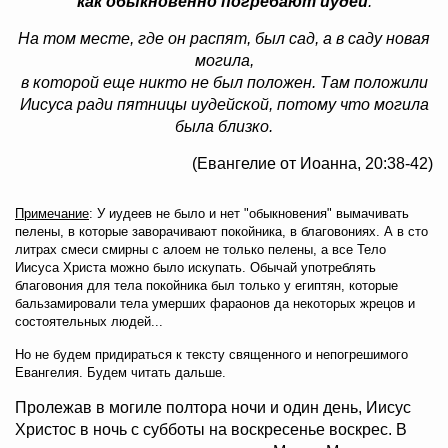
как обыкновенно погребают иудеи
.
На том месте, где он распят, был сад, а в саду новая
могила,
в которой еще никто не был положен. Там положили
Иисуса ради пятницы иудейской, потому что могила
была близко.
(Евангелие от Иоанна, 20:38-42)
Примечание
: У иудеев не было и нет "обыкновения" вымачивать
пелены, в которые заворачивают покойника, в благовониях. А в сто
литрах смеси смирны с алоем не только пелены, а все Тело
Иисуса Христа можно было искупать. Обычай употреблять
благовония для тела покойника был только у египтян, которые
бальзамировали тела умерших фараонов да некоторых жрецов и
состоятельных людей...
Но не будем придираться к тексту священного и непогрешимого
Евангелия. Будем читать дальше.
Пролежав в могиле полтора ночи и один день, Иисус
Христос в ночь с субботы на воскресенье воскрес. В