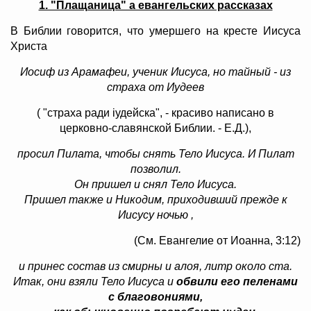
1. "Плащаница" а евангельских рассказах
В Библии говорится, что умершего на кресте Иисуса
Христа
Иосиф из Арамафеи, ученик Иисуса, но тайный - из
страха от Иудеев
( "
страха ради iудейска
", - красиво написано в
церковно-славянской Библии. - Е.Д.),
просил Пилата, чтобы снять Тело Иисуса. И Пилат
позволил.
Он пришел и снял Тело Иисуса.
Пришел также и Никодим, приходивший прежде к
Иисусу ночью ,
(См. Евангелие от Иоанна, 3:12)
и принес состав из смирны и алоя, литр около ста.
Итак, они взяли Тело Иисуса и
обвили его
пеленами
с благовониями,