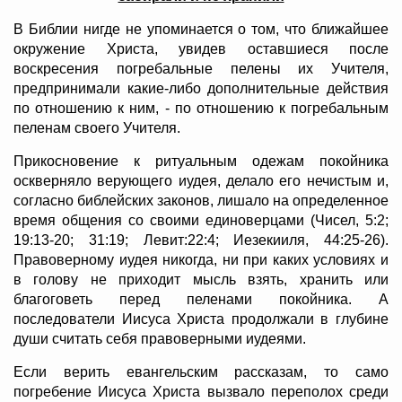
В Библии нигде не упоминается о том, что ближайшее
окружение Христа, увидев оставшиеся после
воскресения погребальные пелены их Учителя,
предпринимали какие-либо дополнительные действия
по отношению к ним, - по отношению к погребальным
пеленам своего Учителя.
Прикосновение к ритуальным одежам покойника
оскверняло верующего иудея, делало его нечистым и,
согласно библейских законов, лишало на определенное
время общения со своими единоверцами (Чисел, 5:2;
19:13-20; 31:19; Левит:22:4; Иезекииля, 44:25-26).
Правоверному иудея никогда, ни при каких условиях и
в голову не приходит мысль взять, хранить или
благоговеть перед пеленами покойника. А
последователи Иисуса Христа продолжали в глубине
души считать себя правоверными иудеями.
Если верить евангельским рассказам, то само
погребение Иисуса Христа вызвало переполох среди