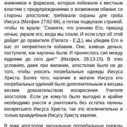
книжников и фарисеев, которые побежали к местным
властям с предупреждениями о возможном обмане со
стороны апостолов; требовали охраны для гроба
Иисуса (Матфея 27:62-66), а потом подкупали стражей,
чтобы те врали: "Скажите, что ученики Его, пришед
ночью, украли его, когда мы спали. И если слух об этой
дойдет до правителя (Пилата - Е.Д.), мы убедим Его и
вас от неприятности избавим. Они, взявши деньги,
поступили, как научены были. И пронеслось сие между
иудеями до сего дня"" (Матфея, 28:13-15). В этих
условиях, даже при желании, апостолам было не до
того, чтобы уносить погребальные одежды Иисуса
Христа. Более того, наличие в могиле Иисуса его
погребальных одеяний было дополнительным и весьма
веским доказательством воскресения Учителя
апостолов. Если уж кому-то было выгодно и крайне
необходимо унести и уничтожить без остатка пелены
воскресшего Иисуса Христа, так это исключительно и
только враждебным Иисусу Христу евреям.
В руки апостолов ритуальные погребальные одежды