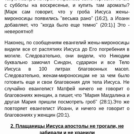
с субботы на воскресенье, и купить там ароматы?
[Марк сам говорит, что у гроба Иисуса жены-
мироносицы появились "весьма рано" (16:2), а Иоанн
добавляет, что "когда было еще темно" (20:1).] Это -
невероятно!!
Наконец, по сообщениям евангелий жены-мироносицы
видели все от распятиях Иисуса до Его погребения в
могиле. Следовательно, они видели, что Никодим
буквально замочил Синдон, сударион и все Тело
Иисуса в 100 литрах благовонных масел.
Следовательно, женам-мироносицам не за чем было
готовить еще и свои благовония для тела Иисуса. Не
случайно евангелист Матфей ничего не говорит о
благовониях женщин, а пишет, что "Мария Магдалина и
другая Мария пришли посмотреть гроб" (28:1).Это же
повторяет евангелист Иоанн, и ничего не говорит о
благовониях у женщин (20:1).
2. Плащаницы Иисуса апостолы не трогали, не
забирали и не хранили