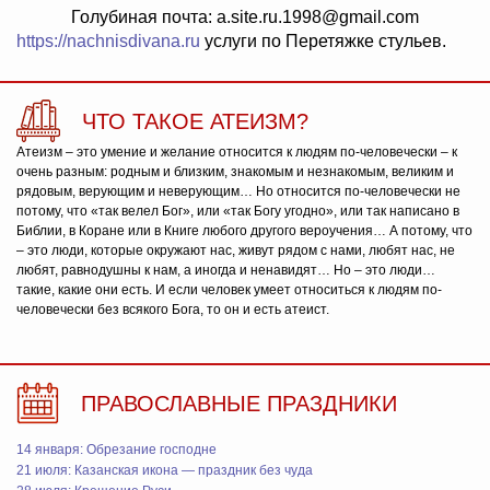
Голубиная почта: a.site.ru.1998@gmail.com
https://nachnisdivana.ru
услуги по Перетяжке стульев.
ЧТО ТАКОЕ АТЕИЗМ?
Атеизм – это умение и желание относится к людям по-человечески – к
очень разным: родным и близким, знакомым и незнакомым, великим и
рядовым, верующим и неверующим… Но относится по-человечески не
потому, что «так велел Бог», или «так Богу угодно», или так написано в
Библии, в Коране или в Книге любого другого вероучения… А потому, что
– это люди, которые окружают нас, живут рядом с нами, любят нас, не
любят, равнодушны к нам, а иногда и ненавидят… Но – это люди…
такие, какие они есть. И если человек умеет относиться к людям по-
человечески без всякого Бога, то он и есть атеист.
ПРАВОСЛАВНЫЕ ПРАЗДНИКИ
14 января: Обрезание господне
21 июля: Казанская икона — праздник без чуда