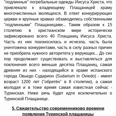
"подлинные" погребальные одежды Иисуса Христа, что
привлекало к владеющему Плащаницей храму
многочисленных молящихся. В ответ конкурирующих
церкви и крупные храмах обзаводились собственными
"подлинными" Плащаницами... Таким образом к 15
столетию в христианском мире исторически
зафиксировано всего 40 Плащаниц Иисуса Христа.
Часть из них поизносилась и исчезла, часть была
уничтожена конкурентами, часть в силу разных причин
не приобрела нужного авторитета у верующих... До сих
пор продолжают существовать и выставляться для
поклонения всего меньше десятка Плащаниц, самая
древняя из них - находящийся в храме испанского
города Овьедо Сударион (Sudarium in Oviedo) - имеет
возраст 1200 лет ("обретён" в 8 столетии), а самая
молодая и в тоже время самая известная сейчас -
Туринская. Ниже речь будет идти исключительно о
Туринской Плащанице.
5. Свидетельство современниково времени
появление Туринской плащаницы