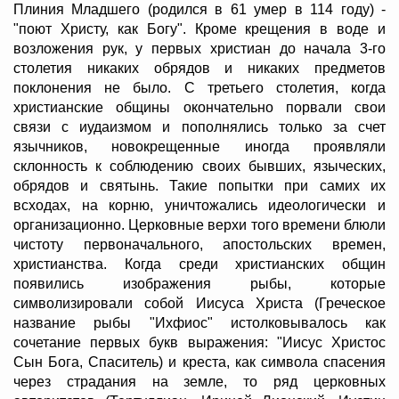
Плиния Младшего (родился в 61 умер в 114 году) -
"поют Христу, как Богу". Кроме крещения в воде и
возложения рук, у первых христиан до начала 3-го
столетия никаких обрядов и никаких предметов
поклонения не было. С третьего столетия, когда
христианские общины окончательно порвали свои
связи с иудаизмом и пополнялись только за счет
язычников, новокрещенные иногда проявляли
склонность к соблюдению своих бывших, языческих,
обрядов и святынь. Такие попытки при самих их
всходах, на корню, уничтожались идеологически и
организационно. Церковные верхи того времени блюли
чистоту первоначального, апостольских времен,
христианства. Когда среди христианских общин
появились изображения рыбы, которые
символизировали собой Иисуса Христа (Греческое
название рыбы "Ихфиос" истолковывалось как
сочетание первых букв выражения: "Иисус Христос
Сын Бога, Спаситель) и креста, как символа спасения
через страдания на земле, то ряд церковных