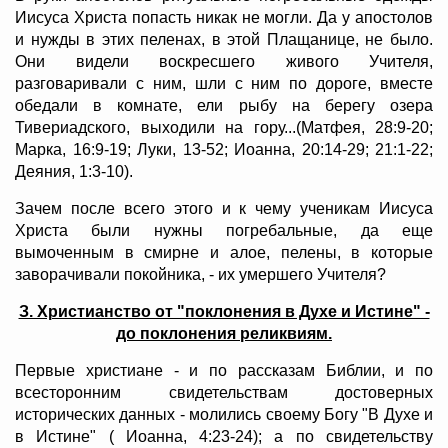
Иисуса Христа попасть никак не могли. Да у апостолов
и нужды в этих пеленах, в этой Плащанице, не было.
Они видели воскресшего живого Учителя,
разговаривали с ним, шли с ним по дороге, вместе
обедали в комнате, ели рыбу на берегу озера
Тивериадского, выходили на гору...(Матфея, 28:9-20;
Марка, 16:9-19; Луки, 13-52; Иоанна, 20:14-29; 21:1-22;
Деяния, 1:3-10).
Зачем после всего этого и к чему ученикам Иисуса
Христа были нужны погребальные, да еще
вымоченным в смирне и алое, пелены, в которые
заворачивали покойника, - их умершего Учителя?
З. Христианство от "поклонения в Духе и Истине" -
до поклонения реликвиям.
Первые христиане - и по рассказам Библии, и по
всесторонним свидетельствам достоверных
исторических данных - молились своему Богу "В Духе и
в Истине" ( Иоанна, 4:23-24); а по свидетельству