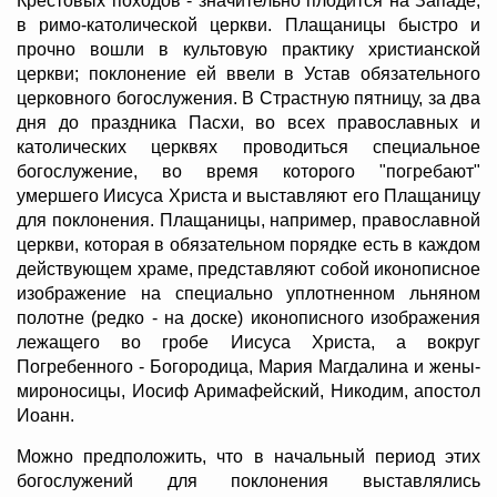
Крестовых походов - значительно плодится на Западе,
в римо-католической церкви. Плащаницы быстро и
прочно вошли в культовую практику христианской
церкви; поклонение ей ввели в Устав обязательного
церковного богослужения. В Страстную пятницу, за два
дня до праздника Пасхи, во всех православных и
католических церквях проводиться специальное
богослужение, во время которого "погребают"
умершего Иисуса Христа и выставляют его Плащаницу
для поклонения. Плащаницы, например, православной
церкви, которая в обязательном порядке есть в каждом
действующем храме, представляют собой иконописное
изображение на специально уплотненном льняном
полотне (редко - на доске) иконописного изображения
лежащего во гробе Иисуса Христа, а вокруг
Погребенного - Богородица, Мария Магдалина и жены-
мироносицы, Иосиф Аримафейский, Никодим, апостол
Иоанн.
Можно предположить, что в начальный период этих
богослужений для поклонения выставлялись