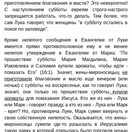
приготовлением благовония и масти? Это невероятно!
С наступлением субботы евреям строго-настрого
запрещается работать, что-то делать. Тем более, что
сам Лука говорит, что женщины "в субботу остались в
покое по заповеди".
Кроме нелепого сообщения в Евангелии от Луки
имеется прямо противоположное ему и не менее
нелепое утверждение в Евангелии от Марка: "По
прошествии субботы Мария Магдалина, Мария
Иаковлева и Саломия купили ароматы, чтобы идти -
помазать Его" (16:1). Значит, жены-мироносицыц
не
приготовили
благовоние и масло еще вечером (или
ночью) с субботы на воскресенье, как то говорит Лука;
значит, они только по прошествии субботы
купили
ароматы
для помазания Иисуса. Кто же из них - Лука
или Марк - говорит правду, а кто из них - Лука или Марк
- врет? Но, противореча Луке, Марк сумел ввернуть и
свою собственную нелепость. Оказывается, что жены-
мироносицы сумели где-то разыскать в Иерусалиме
такую лавку, в которой открылась было торговля ночью