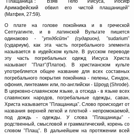
"Плащаница": "Взяв Тело Иисуса, Иосиф
Аримафейский обвил его чистой плащаницей"
(Матфея, 27:59).
О плате на голове покойника и в греческой
Септуагинте, и в латинской Вульгате пишется
одинаково - "
упхдбсйпн" (сударион), "
sudarium"
(судариум), как эта часть погребального элемента
называется в иудейском культе. В русском переводе
эту часть погребальных одежд Иисуса Христа
называют "Плат"(Платок). В христианском культе
употребляется общее название для всех составных
погребального покрытия покойника - пелены, Синдон,
офония, линтеамин или, по-английски - Шроуд (Shrode).
В церковно-славянском языке, а отсюда - в языке всех
славянских народов, погребальные одежды, саван,
Христа называется "Плащаница". Слово происходит от
названия верхней легкой и плотной - непромокаемой,
под дождь - одежды. У слова "Плащаницы" -
родственный, смысловой и грамматический, корень со
словом "Плащ". В дальнейшем на протяжении всей