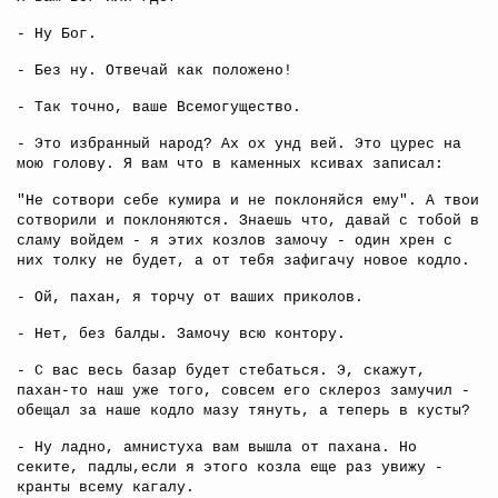
- Ну Бог.
- Без ну. Отвечай как положено!
- Так точно, ваше Всемогущество.
- Это избранный народ? Ах ох унд вей. Это цурес на
мою голову. Я вам что в каменных ксивах записал:
"Не сотвори себе кумира и не поклоняйся ему". А твои
сотворили и поклоняются. Знаешь что, давай с тобой в
сламу войдем - я этих козлов замочу - один хрен с
них толку не будет, а от тебя зафигачу новое кодло.
- Ой, пахан, я торчу от ваших приколов.
- Нет, без балды. Замочу всю контору.
- С вас весь базар будет стебаться. Э, скажут,
пахан-то наш уже того, совсем его склероз замучил -
обещал за наше кодло мазу тянуть, а теперь в кусты?
- Ну ладно, амнистуха вам вышла от пахана. Но
секите, падлы,если я этого козла еще раз увижу -
кранты всему кагалу.