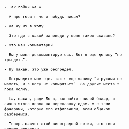
- Так гойки же ж.
- А про гоев я чего-нибудь писал?
- Да ну их в жопу.
- Это где в какой заповеди у меня такое сказано?
- Это наш комментарий.
- Вы у меня докомментируетесь. Вот я еще допишу "не
трындеть".
- Ну пахан, это уже беспредел.
- Потрындите мне еще, так я еще запишу "и руками не
махать, и в носу не ковыряться". За другие места я
пока молчу.
- Ша, пахан, ради Бога, кончайте гнилой базар, я
лично этого козла на переплавку сдам. А с теми
фраерами, которые его отфигачили, всем общаком
разберемся.
- Теперь насчет этой виноградной ветки, что твои