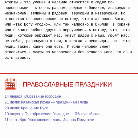
Атеизм – это умение и желание относится к людям по-
человечески – к очень разным: родным и близким, знакомым и
незнакомым, великим и рядовым, верующим и неверующим… Но
относится по-человечески не потому, что «так велел Бог»,
или «так Богу угодно», или так написано в Библии, в Коране
или в Книге любого другого вероучения… А потому, что – это
люди, которые окружают нас, живут рядом с нами, любят нас,
не любят, равнодушны к нам, а иногда и ненавидят… Но – это
люди… такие, какие они есть. И если человек умеет
относиться к людям по-человечески без всякого Бога, то он и
есть атеист.
ПРАВОСЛАВНЫЕ ПРАЗДНИКИ
14 января: Обрезание господне
21 июля: Казанская икона — праздник без чуда
28 июля: Крещение Руси
19 августа: Преображение Господне — Яблочный спас
11 сентября: Усекновение главы Иоанна Предтечи