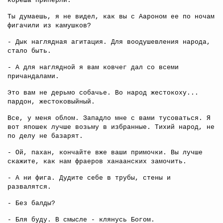
кореша приперли.
Ты думаешь, я не видел, как вы с Аароном ее по ночам
фигачили из камушков?
- Дык наглядная агитация. Для воодушевления народа,
стало быть.
- А для наглядной я вам ковчег дал со всеми
причандалами.
Это вам не дерьмо собачье. Во народ жестокоху...
пардон, жестоковыйный.
Все, у меня облом. Западло мне с вами тусоваться. Я
вот япошек лучше возьму в избранные. Тихий народ, не
по делу не базарят.
- Ой, пахан, кончайте вже ваши примочки. Вы лучше
скажите, как нам фраеров ханаанских замочить.
- А ни фига. Дудите себе в трубы, стены и
развалятся.
- Без балды?
- Бля буду. В смысле - клянусь Богом.