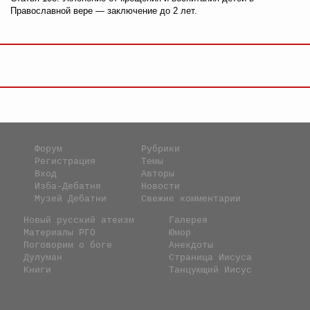
Православной вере — заключение до 2 лет.
Форум
Рубрики
Регистрация
Темы
Вход
Авторы
Изба-Дебатня
Новости
Музей Дебатни
Свежие комментарии
Новый русский атеизм
Галерея
Материалы РГО
Юмор
Поговорим о боге
Анекдоты
Дулуман
Страница Иисуса
Книги
Танцующий Иисус