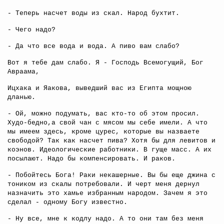
- Теперь насчет воды из скал. Народ бухтит.
- Чего надо?
- Да что все вода и вода. А пиво вам слабо?
Вот я тебе дам слабо. Я - Господь Всемогущий, Бог
Авраама,
Ицхака и Яакова, выведший вас из Египта мощною
дланью.
- Ой, можно подумать, вас кто-то об этом просил.
Худо-бедно,а свой чан с мясом мы себе имели. А что
мы имеем здесь, кроме цурес, которые вы назваете
свободой? Так как насчет пива? Хотя бы для левитов и
коэнов. Идеологические работники. В гуще масс. А их
посылают. Надо бы компенсировать. И раков.
- Побойтесь Бога! Раки некашерные. Вы бы еще джина с
тоником из скалы потребовали. И черт меня дернул
назначить это хамье избранным народом. Зачем я это
сделал - одному Богу известно.
- Ну все, мне к кодлу надо. А то они там без меня