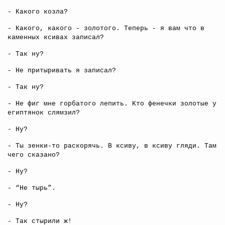
- Какого козла?
- Какого, какого - золотого. Теперь - я вам что в
каменных ксивах записал?
- Так ну?
- Не притыривать я записал?
- Так ну?
- Не фиг мне горбатого лепить. Кто фенечки золотые у
египтянок слямзил?
- Ну?
- Ты зенки-то раскорячь. В ксиву, в ксиву гляди. Там
чего сказано?
- Ну?
- “Не тырь”.
- Ну?
- Так стырили ж!