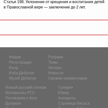
Статья 198. Уклонение от крещения и воспитания детей
в Православной вере — заключение до 2 лет.
Форум
Рубрики
Регистрация
Темы
Вход
Авторы
Изба-Дебатня
Новости
Музей Дебатни
Свежие комментарии
Новый русский атеизм
Галерея
Материалы РГО
Юмор
Поговорим о боге
Анекдоты
Дулуман
Страница Иисуса