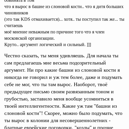
обвинять в том
что я вырос в башне из слоновой кости.. что я дитя больших
чиновников
(это так KDS отмахивается)... хотя.. ты поступил так же... ты
считаешь
моё мнение неважным по причине того что я член
московской организации.
Круто.. аргумент логический и сильный. ]]]
Честно сказать, ты меня удивляешь. Для начала ты
сам предлагаешь мне весьма подозрительный
аргумент. Ни про какие башни из слоновой кости я
никогда не говорил и уж тем более, даже и подумать
себе не мог, что ты там вырос. Наоборот, твоё
предыдущее письмо своим развязанным тоном и
грубостью, заставило меня вообще усомниться в
твоей интеллигентности. Какие уж там
"башни из
слоновой кости"! Скорее, можно было подумать, что
ты вырос в колонии для несовершеннолетних -
блатные еврейские поговорки, "козлы" и прочие