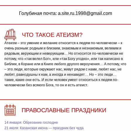
Голубиная почта: a.site.ru.1998@gmail.com
ЧТО ТАКОЕ АТЕИЗМ?
Атеизм – это умение и желание относится к людям по-человечески – к
очень разным: родным и близким, знакомым и незнакомым, великим и
рядовым, верующим и неверующим… Но относится по-человечески не
потому, что «так велел Бог», или «так Богу угодно», или так написано в
Библии, в Коране или в Книге любого другого вероучения… А потому, что
– это люди, которые окружают нас, живут рядом с нами, любят нас, не
любят, равнодушны к нам, а иногда и ненавидят… Но – это люди…
такие, какие они есть. И если человек умеет относиться к людям по-
человечески без всякого Бога, то он и есть атеист.
ПРАВОСЛАВНЫЕ ПРАЗДНИКИ
14 января: Обрезание господне
21 июля: Казанская икона — праздник без чуда