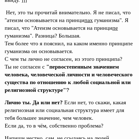
ввиду. ]]]
Нет, это ты прочитай внимательно. Я не писал, что
"атеизм основывается на принци
пах
гуманизма". Я
писал, что "Атеизм основывается на принци
пе
гуманизма". Разница? Большая.
Тем более что я пояснил, на каком именно принципе
гуманизма он основывается.
С чем ты лично не согласен, из этого принципа?
Ты не согласен с
"первостепенным значением
человека, человеческой личности и человеческого
существа по отношению к любой социальной или
религиозной структуре"
?
Лично ты. Да или нет?
Если нет, то скажи, какая
религиозная или социальная структура имеет для
тебя большее значение, чем человек.
Если да, то в чём, собственно проблема?
Напиши честно, сам, не ссылаясь на людей,