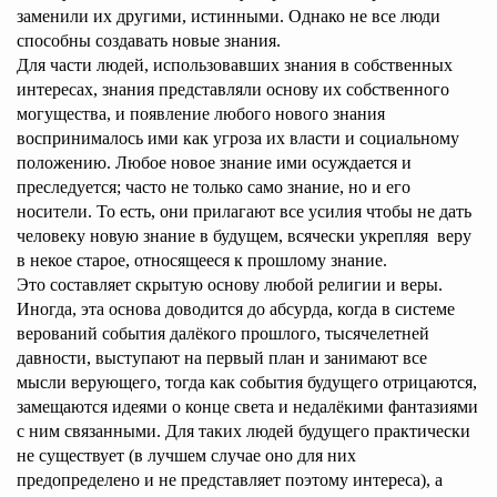
заменили их другими, истинными. Однако не все люди
способны создавать новые знания.
Для части людей, использовавших знания в собственных
интересах, знания представляли основу их собственного
могущества, и появление любого нового знания
воспринималось ими как угроза их власти и социальному
положению. Любое новое знание ими осуждается и
преследуется; часто не только само знание,
но и его
носители. То есть, они прилагают все усилия чтобы не дать
человеку новую знание в будущем, всячески укрепляя веру
в некое старое, относящееся к прошлому знание.
Это составляет скрытую основу любой религии и веры.
Иногда, эта основа доводится до абсурда, когда в системе
верований события далёкого прошлого, тысячелетней
давности, выступают на первый план и занимают все
мысли верующего, тогда как события будущего отрицаются,
замещаются идеями о конце света и недалёкими фантазиями
с ним связанными. Для таких людей будущего практически
не существует (в лучшем случае оно для них
предопределено и не представляет поэтому интереса), а