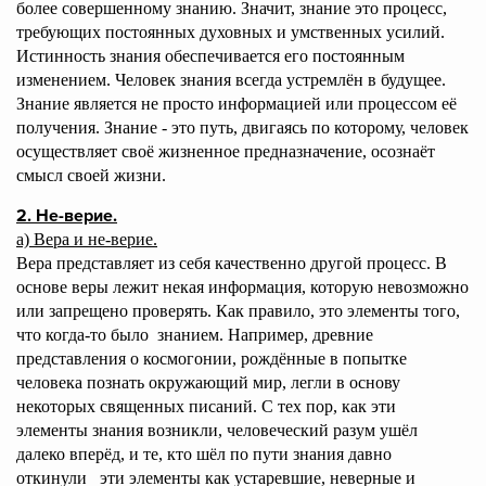
более совершенному знанию. Значит, знание это процесс,
требующих постоянных духовных и умственных усилий.
Истинность знания обеспечивается его постоянным
изменением. Человек знания всегда устремлён в будущее.
Знание является не просто информацией или процессом её
получения. Знание - это путь, двигаясь по которому, человек
осуществляет своё жизненное предназначение, осознаёт
смысл своей жизни.
2. Не-верие.
а) Вера и не-верие.
Вера представляет из себя качественно другой процесс.
В
основе веры лежит некая информация, которую невозможно
или запрещено проверять. Как правило, это элементы того,
что когда-то было знанием. Например, древние
представления о космогонии, рождённые в попытке
человека познать окружающий мир, легли в основу
некоторых священных писаний. С тех пор, как эти
элементы знания возникли, человеческий разум ушёл
далеко вперёд, и те, кто шёл по пути знания давно
откинули эти элементы как устаревшие, неверные и