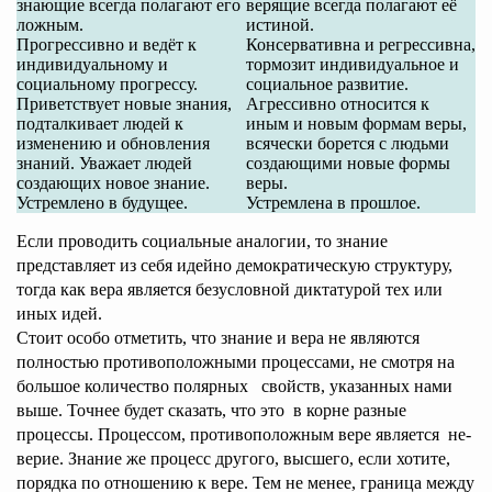
знающие всегда полагают его
верящие всегда полагают её
ложным.
истиной.
Прогрессивно и ведёт к
Консервативна и регрессивна,
индивидуальному и
тормозит индивидуальное и
социальному прогрессу.
социальное развитие.
Приветствует новые знания,
Агрессивно относится к
подталкивает людей к
иным и новым формам веры,
изменению и обновления
всячески борется с людьми
знаний. Уважает людей
создающими новые формы
создающих новое знание.
веры.
Устремлено в будущее.
Устремлена в прошлое.
Если проводить социальные аналогии, то знание
представляет из себя идейно демократическую структуру,
тогда как вера является безусловной диктатурой тех или
иных идей.
Стоит особо отметить, что знание и вера не являются
полностью противоположными процессами, не смотря на
большое количество полярных свойств, указанных нами
выше. Точнее будет сказать, что это в корне разные
процессы. Процессом, противоположным вере является не-
верие. Знание же процесс другого, высшего, если хотите,
порядка по отношению к вере. Тем не менее, граница между