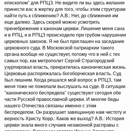
епископом" для РПЦЗ. Не видите ли вы здесь желания
принести вас в жертву для того, чтобы этим структурам
найти путь к сближению? А.В.: Нет, до сближения им
еще далеко. Здесь скорей можно усмотреть
пренебрежение к канонам церкви. Лишение меня сана
и в РПЦ, и в РПЦЗ происходило при грубом нарушении
церковных законов. Я не был приглашен на заседание
церковного суда. В Московской патриархии такого
органа вообще не существует, потому что в ней с тех
самых пор, как митрополит Сергий Страгородский
узурпировал власть, прекратилась каноническая жизнь.
Церковью распоряжалась богоборческая власть. Суд
был лишним. Когда решался мой вопрос в РПЦЗ, там
меня тоже не пожелали выслушать на суде. В ситуации
"канонического беспредела" существуют сегодня обе
части Русской православной церкви. И многие беды
нашего Отечества связаны именно с этим
беспределом. Он разрушает завещанную нам чистоту и
верность Христу. Корр.: Каков же выход? А.В.: История
церкви знала много случаев незаконной расправы с