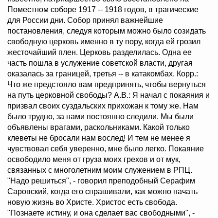
Поместном соборе 1917 -- 1918 годов, в трагические
для России дни. Собор принял важнейшие
постановления, следуя которым можно было созидать
свободную церковь именно в ту пору, когда ей грозил
жесточайший плен. Церковь разделилась. Одна ее
часть пошла в услужение советской власти, другая
оказалась за границей, третья -- в катакомбах. Корр.:
Что же предстояло вам предпринять, чтобы вернуться
на путь церковной свободы? А.В.: Я начал с покаяния и
призвал своих суздальских прихожан к тому же. Нам
было трудно, за нами постоянно следили. Мы были
объявлены врагами, раскольниками. Какой только
клеветы не бросали нам вослед! И тем не менее я
чувствовал себя уверенно, мне было легко. Покаяние
освободило меня от груза моих грехов и от мук,
связанных с многолетним моим служением в РПЦ.
"Надо решиться", - говорил преподобный Серафим
Саровский, когда его спрашивали, как можно начать
новую жизнь во Христе. Христос есть свобода.
"Познаете истину, и она сделает вас свободными", -