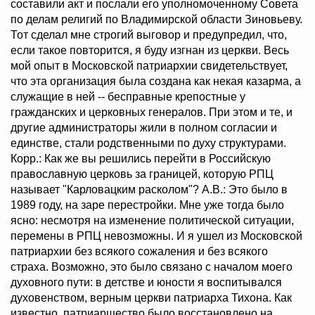
составили акт и послали его уполномоченному Совета
по делам религий по Владимирской области Зиновьеву.
Тот сделал мне строгий выговор и предупредил, что,
если такое повторится, я буду изгнан из церкви. Весь
мой опыт в Московской патриархии свидетельствует,
что эта организация была создана как некая казарма, а
служащие в ней -- бесправные крепостные у
гражданских и церковных генералов. При этом и те, и
другие администраторы жили в полном согласии и
единстве, стали родственными по духу структурами.
Корр.: Как же вы решились перейти в Российскую
православную церковь за границей, которую РПЦ
называет "Карловацким расколом"? А.В.: Это было в
1989 году, на заре перестройки. Мне уже тогда было
ясно: несмотря на изменение политической ситуации,
перемены в РПЦ невозможны. И я ушел из Московской
патриархии без всякого сожаления и без всякого
страха. Возможно, это было связано с началом моего
духовного пути: в детстве и юности я воспитывался
духовенством, верным церкви патриарха Тихона. Как
известно, патриаршество было восстановлено на