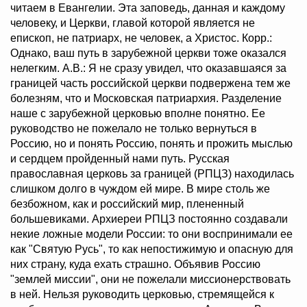
читаем в Евангелии. Эта заповедь, данная и каждому
человеку, и Церкви, главой которой является не
епископ, не патриарх, не человек, а Христос. Корр.:
Однако, ваш путь в зарубежной церкви тоже оказался
нелегким. А.В.: Я не сразу увидел, что оказавшаяся за
границей часть российской церкви подвержена тем же
болезням, что и Московская патриархия. Разделение
наше с зарубежной церковью вполне понятно. Ее
руководство не пожелало не только вернуться в
Россию, но и понять Россию, понять и прожить мыслью
и сердцем пройденный нами путь. Русская
православная церковь за границей (РПЦЗ) находилась
слишком долго в чуждом ей мире. В мире столь же
безбожном, как и российский мир, плененный
большевиками. Архиереи РПЦЗ постоянно создавали
некие ложные модели России: то они воспринимали ее
как "Святую Русь", то как непостижимую и опасную для
них страну, куда ехать страшно. Объявив Россию
"землей миссии", они не пожелали миссионерствовать
в ней. Нельзя руководить церковью, стремящейся к