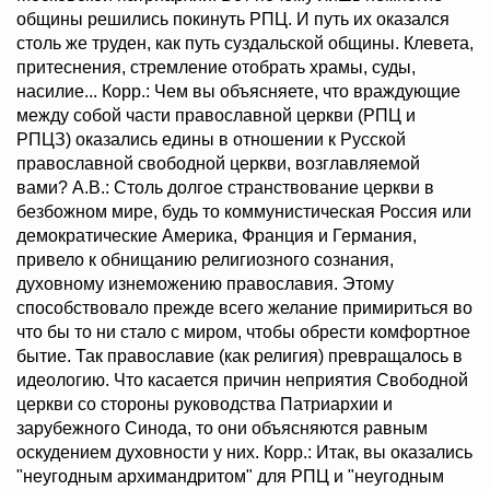
общины решились покинуть РПЦ. И путь их оказался
столь же труден, как путь суздальской общины. Клевета,
притеснения, стремление отобрать храмы, суды,
насилие... Корр.: Чем вы объясняете, что враждующие
между собой части православной церкви (РПЦ и
РПЦЗ) оказались едины в отношении к Русской
православной свободной церкви, возглавляемой
вами? А.В.: Столь долгое странствование церкви в
безбожном мире, будь то коммунистическая Россия или
демократические Америка, Франция и Германия,
привело к обнищанию религиозного сознания,
духовному изнеможению православия. Этому
способствовало прежде всего желание примириться во
что бы то ни стало с миром, чтобы обрести комфортное
бытие. Так православие (как религия) превращалось в
идеологию. Что касается причин неприятия Свободной
церкви со стороны руководства Патриархии и
зарубежного Синода, то они объясняются равным
оскудением духовности у них. Корр.: Итак, вы оказались
"неугодным архимандритом" для РПЦ и "неугодным