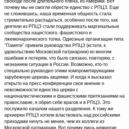
свободе после длительного плена, из Америки. Вот
почему мы не смогли обрести единство с РПЦЗ. Еще
не сложившись, наша временная общность стала
стремительно распадаться, особенно после того, как
деятели из РПЦЗ стали поддерживать маргинальные
сообщества нацистского, фашистского и
лжемонархического толка. Одиозные организации типа
"Памяти" привели руководство РПЦЗ (кстати, к
удовольствию Московской патриархии) ко многим
ошибкам и потерям, что было связано, повторяю, с
незнанием ситуации в России. Возможно, кто-то
специально руководил этими компрометирующими
зарубежную церковь акциями. И когда я высказал
открыто на пресс-конференции свое мнение о
невозможности единства церкви с
националистическими и фашистскими притязаниями на
православие, я обрел себе врагов и в РПЦЗ. Это
послужило началом нашего разделения. К тому же
архиереи РПЦЗ хотели властвовать над российскими
приходами ничуть не менее, чем их коллеги из
Московской патриархии. Вот почему лишь немногие