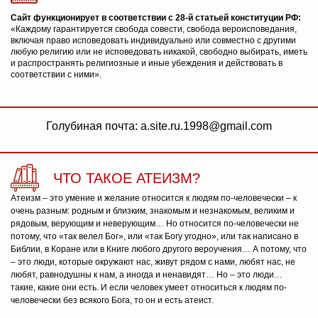
Сайт функционирует в соответствии с 28-й статьей конституции РФ:
«Каждому гарантируется свобода совести, свобода вероисповедания,
включая право исповедовать индивидуально или совместно с другими
любую религию или не исповедовать никакой, свободно выбирать, иметь
и распространять религиозные и иные убеждения и действовать в
соответствии с ними».
Голубиная почта: a.site.ru.1998@gmail.com
ЧТО ТАКОЕ АТЕИЗМ?
Атеизм – это умение и желание относится к людям по-человечески – к
очень разным: родным и близким, знакомым и незнакомым, великим и
рядовым, верующим и неверующим… Но относится по-человечески не
потому, что «так велел Бог», или «так Богу угодно», или так написано в
Библии, в Коране или в Книге любого другого вероучения… А потому, что
– это люди, которые окружают нас, живут рядом с нами, любят нас, не
любят, равнодушны к нам, а иногда и ненавидят… Но – это люди…
такие, какие они есть. И если человек умеет относиться к людям по-
человечески без всякого Бога, то он и есть атеист.