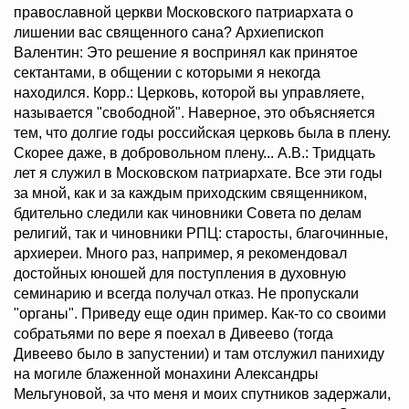
православной церкви Московского патриархата о
лишении вас священного сана? Архиепископ
Валентин: Это решение я воспринял как принятое
сектантами, в общении с которыми я некогда
находился. Корр.: Церковь, которой вы управляете,
называется "свободной". Наверное, это объясняется
тем, что долгие годы российская церковь была в плену.
Скорее даже, в добровольном плену... А.В.: Тридцать
лет я служил в Московском патриархате. Все эти годы
за мной, как и за каждым приходским священником,
бдительно следили как чиновники Совета по делам
религий, так и чиновники РПЦ: старосты, благочинные,
архиереи. Много раз, например, я рекомендовал
достойных юношей для поступления в духовную
семинарию и всегда получал отказ. Не пропускали
"органы". Приведу еще один пример. Как-то со своими
собратьями по вере я поехал в Дивеево (тогда
Дивеево было в запустении) и там отслужил панихиду
на могиле блаженной монахини Александры
Мельгуновой, за что меня и моих спутников задержали,