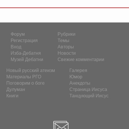
Форум
Рубрики
Регистрация
Темы
Вход
Авторы
Изба-Дебатня
Новости
Музей Дебатни
Свежие комментарии
Новый русский атеизм
Галерея
Материалы РГО
Юмор
Поговорим о боге
Анекдоты
Дулуман
Страница Иисуса
Книги
Танцующий Иисус