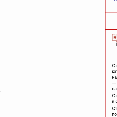
11 
Ст
ка
на
— 
на
.
Ст
в 
Ст
по