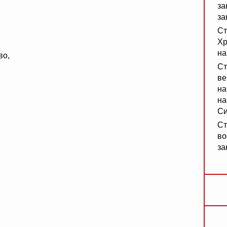
за
за
Ст
Хр
на
во,
Ст
ве
на
на
Си
Ст
во
за