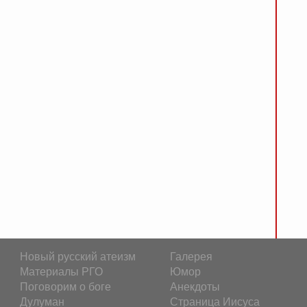
Новый русский атеизм
Галерея
Материалы РГО
Юмор
Поговорим о боге
Анекдоты
Дулуман
Страница Иисуса