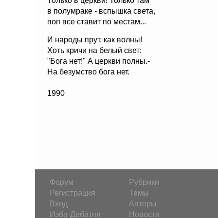
Только в церкви! Только там
в полумраке - вспышка света,
поп все ставит по местам...
И народы прут, как волны!
Хоть кричи на белый свет:
"Бога нет!" А церкви полны.-
На безумство бога нет.
1990
Форум
Рубрики
Регистрация
Темы
Вход
Авторы
Изба-Дебатня
Новости