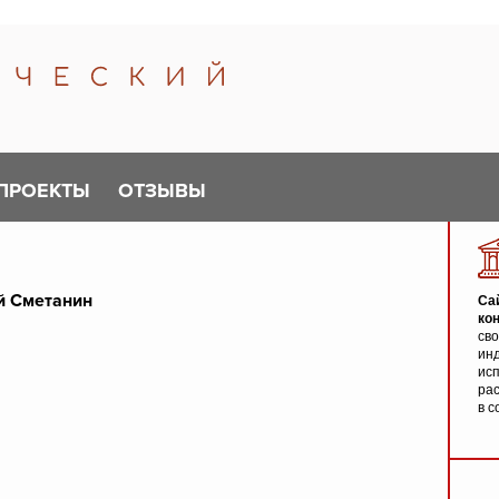
ПРОЕКТЫ
ОТЗЫВЫ
й Сметанин
Са
ко
св
инд
исп
ра
в с