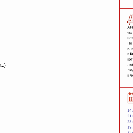
Ате
чел
не
Но 
или
в К
кот
..)
люб
люд
к л
14 
21 
28
19