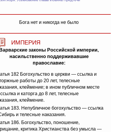
сентября: Усекновение главы Иоанна Предтечи
Бога нет и никогда не было
ИМПЕРИЯ
Варварские законы Российской империи,
насильственно поддерживавшие
православие:
атья 182 Богохульство в церкви — ссылка и
торжные работы до 20 лет, телесные
казания, клеймение; в ином публичном месте
ссылка и каторга до 8 лет, телесные
казания, клеймение.
атья 183. Непубличное богохульство — ссылка
Сибирь и телесные наказания.
атья 186. Богохульство, поношение,
рицание, критика Христианства без умысла —