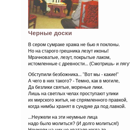
Черные доски
В сером сумраке храма не бью я поклоны.
Но на старого грешника лезут иконы!
Мрачноватые, лезут, покрытые лаком,
истомленные с древности... (Смотришь- и лягут.
Обступили безбожника... "Вот мы - какие!"
А чего в них такого? - Темно, как в могиле,
Да безлики святые, мореные лики.
Лишь на светлых челах проступают улики
их мирского житья, не спрямленного правкой,
когда нимбы хранят в сундуке да под лавкой.
...Неужели на эти неумные лица
надо было молиться? (И долго молиться!)
Неужели на них не хватало когда-то