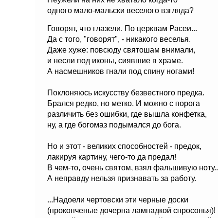
одного мало-мальски веселого взгляда?
Говорят, что глазели. По церквам Расеи...
Да с того, "говорят", - никакого веселья.
Даже хуже: повсюду святошам внимали,
и несли под иконы, сиявшие в храме.
А насмешников гнали под спину ногами!
Поклоняюсь искусству безвестного предка.
Брался редко, но метко. И можно с порога
различить без ошибки, где вышла конфетка,
ну, а где богомаз подымался до бога.
Но и этот - великих способностей - предок,
лакируя картину, чего-то да предал!
В чем-то, очень святом, взял фальшивую ноту..
А неправду нельзя признавать за работу.
...Надоели чертовски эти черные доски
(прокопченые дочерна лампадкой спросонья)!