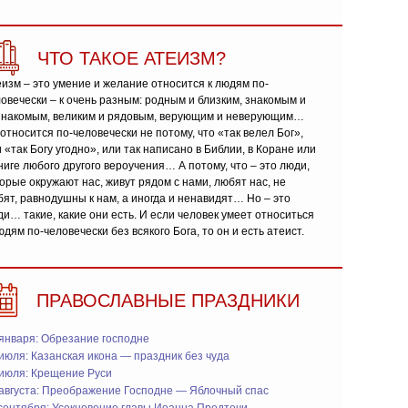
ЧТО ТАКОЕ АТЕИЗМ?
изм – это умение и желание относится к людям по-
овечески – к очень разным: родным и близким, знакомым и
знакомым, великим и рядовым, верующим и неверующим…
относится по-человечески не потому, что «так велел Бог»,
 «так Богу угодно», или так написано в Библии, в Коране или
ниге любого другого вероучения… А потому, что – это люди,
орые окружают нас, живут рядом с нами, любят нас, не
ят, равнодушны к нам, а иногда и ненавидят… Но – это
и… такие, какие они есть. И если человек умеет относиться
юдям по-человечески без всякого Бога, то он и есть атеист.
ПРАВОСЛАВНЫЕ ПРАЗДНИКИ
января: Обрезание господне
июля: Казанская икона — праздник без чуда
 июля: Крещение Руси
 августа: Преображение Господне — Яблочный спас