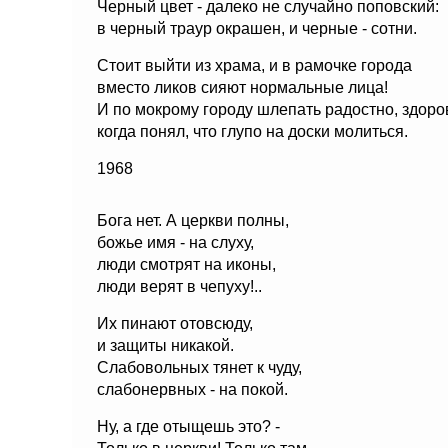
Черный цвет - далеко не случайно поповский:
в черный траур окрашен, и черные - сотни.
Стоит выйти из храма, и в рамочке города
вместо ликов сияют нормальные лица!
И по мокрому городу шлепать радостно, здоро
когда понял, что глупо на доски молиться.
1968
Бога нет. А церкви полны,
божье имя - на слуху,
люди смотрят на иконы,
люди верят в чепуху!..
Их пинают отовсюду,
и защиты никакой.
Слабовольных тянет к чуду,
слабонервных - на покой.
Ну, а где отыщешь это? -