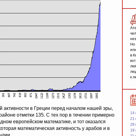
Ате
чел
не
Но 
или
в К
кот
люб
люд
к л
й активности в Греции перед началом нашей эры,
14 
районе отметки 135. С тех пор в течении примерно
21 
дном европейском математике, и тот оказался
28
оторая математическая активность у арабов и в
19
ндии.