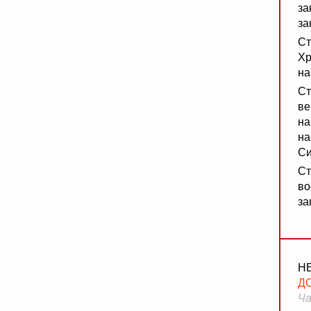
за
за
Ст
Хр
на
Ст
ве
на
на
Си
Ст
во
за
Н
Д
Ча