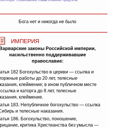
сентября: Усекновение главы Иоанна Предтечи
Бога нет и никогда не было
ИМПЕРИЯ
Варварские законы Российской империи,
насильственно поддерживавшие
православие:
атья 182 Богохульство в церкви — ссылка и
торжные работы до 20 лет, телесные
казания, клеймение; в ином публичном месте
ссылка и каторга до 8 лет, телесные
казания, клеймение.
атья 183. Непубличное богохульство — ссылка
Сибирь и телесные наказания.
атья 186. Богохульство, поношение,
рицание, критика Христианства без умысла —