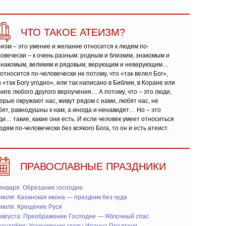
ЧТО ТАКОЕ АТЕИЗМ?
изм – это умение и желание относится к людям по-
овечески – к очень разным: родным и близким, знакомым и
знакомым, великим и рядовым, верующим и неверующим…
относится по-человечески не потому, что «так велел Бог»,
 «так Богу угодно», или так написано в Библии, в Коране или
ниге любого другого вероучения… А потому, что – это люди,
орые окружают нас, живут рядом с нами, любят нас, не
ят, равнодушны к нам, а иногда и ненавидят… Но – это
и… такие, какие они есть. И если человек умеет относиться
юдям по-человечески без всякого Бога, то он и есть атеист.
ПРАВОСЛАВНЫЕ ПРАЗДНИКИ
января: Обрезание господне
июля: Казанская икона — праздник без чуда
 июля: Крещение Руси
 августа: Преображение Господне — Яблочный спас