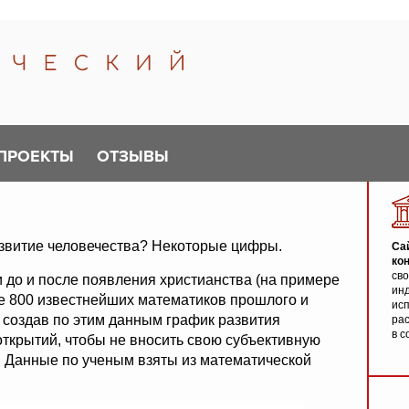
ПРОЕКТЫ
ОТЗЫВЫ
азвитие человечества? Некоторые цифры.
Са
ко
св
 до и после появления христианства (на примере
инд
ее 800 известнейших математиков прошлого и
исп
, создав по этим данным график развития
ра
в с
открытий, чтобы не вносить свою субъективную
. Данные по ученым взяты из математической