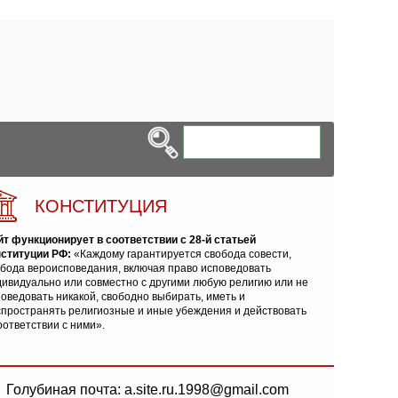
КОНСТИТУЦИЯ
йт функционирует в соответствии с 28-й статьей
нституции РФ:
«Каждому гарантируется свобода совести,
обода вероисповедания, включая право исповедовать
ивидуально или совместно с другими любую религию или не
оведовать никакой, свободно выбирать, иметь и
спространять религиозные и иные убеждения и действовать
оответствии с ними».
Голубиная почта: a.site.ru.1998@gmail.com