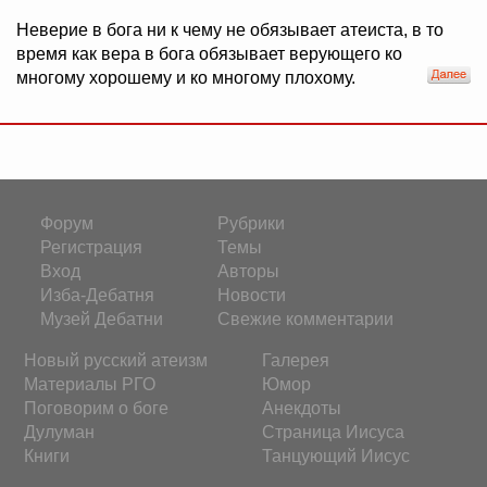
Неверие в бога ни к чему не обязывает атеиста, в то
время как вера в бога обязывает верующего ко
многому хорошему и ко многому плохому.
Форум
Рубрики
Регистрация
Темы
Вход
Авторы
Изба-Дебатня
Новости
Музей Дебатни
Свежие комментарии
Новый русский атеизм
Галерея
Материалы РГО
Юмор
Поговорим о боге
Анекдоты
Дулуман
Страница Иисуса
Книги
Танцующий Иисус