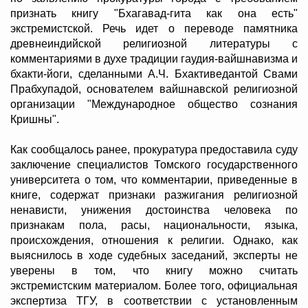
признать книгу "Бхагавад-гита как она есть"
экстремистской. Речь идет о переводе памятника
древнеиндийской религиозной литературы с
комментариями в духе традиции гаудия-вайшнавизма и
бхакти-йоги, сделанными А.Ч. Бхактиведантой Свами
Прабхупадой, основателем вайшнавской религиозной
организации "Международное общество сознания
Кришны".
Как сообщалось ранее, прокуратура предоставила суду
заключение специалистов Томского государственного
университета о том, что комментарии, приведенные в
книге, содержат признаки разжигания религиозной
ненависти, унижения достоинства человека по
признакам пола, расы, национальности, языка,
происхождения, отношения к религии. Однако, как
выяснилось в ходе судебных заседаний, эксперты не
уверены в том, что книгу можно считать
экстремистским материалом. Более того, официальная
экспертиза ТГУ, в соответствии с установленным