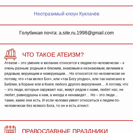
Неотразимый клоун Куклачёв
Голубиная почта: a.site.ru.1998@gmail.com
ЧТО ТАКОЕ АТЕИЗМ?
Атеизм – это умение и желание относится к людям по-человечески – к
очень разным: родным и близким, знакомым и незнакомым, великим и
рядовым, верующим и неверующим… Но относится по-человечески не
потому, что «так велел Бог», или «так Богу угодно», или так написано в
Библии, в Коране или в Книге любого другого вероучения… А потому, что
– это люди, которые окружают нас, живут рядом с нами, любят нас, не
любят, равнодушны к нам, а иногда и ненавидят… Но – это люди…
такие, какие они есть. И если человек умеет относиться к людям по-
человечески без всякого Бога, то он и есть атеист.
ПРАВОСЛАВНЫЕ ПРАЗДНИКИ