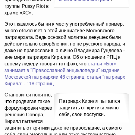
группы Pussy Riot в
храме «ХС».
Этот, казалось бы ни к месту употребленный пример,
много объясняет в этой инициативе Московского
патриархата. Ведь основой молитвы девушек были
действительно оскорбления, но не русского народа, и
даже не православия, а лично Владимира Гундяева -
вне мира патриарха Кирилла. Об отношении РПЦ к
своему лидеру, говорит тот факт, что
статья «Бог»
занимает в "Православной энциклопедии" издания
Московской патриархии 46 страниц, статья "патриарх
Кирилл" - 118 страниц.
Становится понятно,
Патриарх Кирилл пытается
что продвигая такие
защитить от критики лично
формулировки через
себя, свои поступки.
решения Собора,
Кирилл пытается
защитить от критики даже не православие, а самого
себя, свои аморальные или даже экстремистские