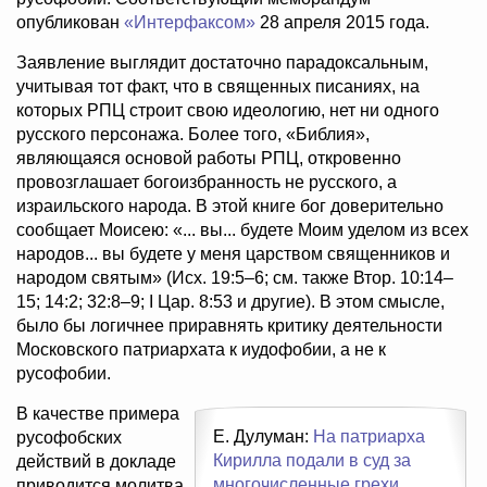
опубликован
«Интерфаксом»
28 апреля 2015 года.
Заявление выглядит достаточно парадоксальным,
учитывая тот факт, что в священных писаниях, на
которых РПЦ строит свою идеологию, нет ни одного
русского персонажа. Более того, «Библия»,
являющаяся основой работы РПЦ, откровенно
провозглашает богоизбранность не русского, а
израильского народа. В этой книге бог доверительно
сообщает Моисею: «... вы... будете Моим уделом из всех
народов... вы будете у меня царством священников и
народом святым» (Исх. 19:5–6; см. также Втор. 10:14–
15; 14:2; 32:8–9; I Цар. 8:53 и другие). В этом смысле,
было бы логичнее приравнять критику деятельности
Московского патриархата к иудофобии, а не к
русофобии.
В качестве примера
Е. Дулуман:
На патриарха
русофобских
Кирилла подали в суд за
действий в докладе
многочисленные грехи
.
приводится молитва