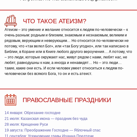
ЧТО ТАКОЕ АТЕИЗМ?
Атеизм – это умение и желание относится к людям по-человечески – к
очень разным: родным и близким, знакомым и незнакомым, великим и
рядовым, верующим и неверующим… Но относится по-человечески не
потому, что «так велел Бог», или «так Богу угодно», или так написано в
Библии, в Коране или в Книге любого другого вероучения… А потому, что
– это люди, которые окружают нас, живут рядом с нами, любят нас, не
любят, равнодушны к нам, а иногда и ненавидят… Но – это люди…
такие, какие они есть. И если человек умеет относиться к людям по-
человечески без всякого Бога, то он и есть атеист.
ПРАВОСЛАВНЫЕ ПРАЗДНИКИ
14 января: Обрезание господне
21 июля: Казанская икона — праздник без чуда
28 июля: Крещение Руси
19 августа: Преображение Господне — Яблочный спас
11 сентября: Усекновение главы Иоанна Предтечи