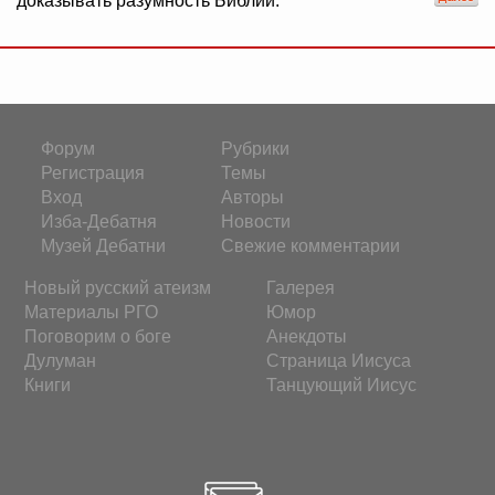
доказывать разумность Библии.
Форум
Рубрики
Регистрация
Темы
Вход
Авторы
Изба-Дебатня
Новости
Музей Дебатни
Свежие комментарии
Новый русский атеизм
Галерея
Материалы РГО
Юмор
Поговорим о боге
Анекдоты
Дулуман
Страница Иисуса
Книги
Танцующий Иисус