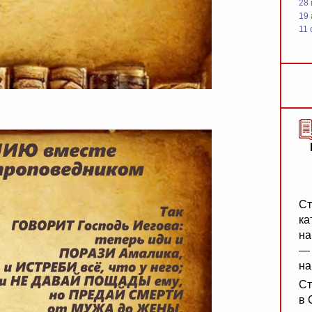
28
19
11 
Ст
ка
на
— 
на
Ст
в 