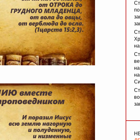
Ст
по
за
за
Ст
Хр
на
Ст
ве
на
на
Си
Ст
во
за
Н