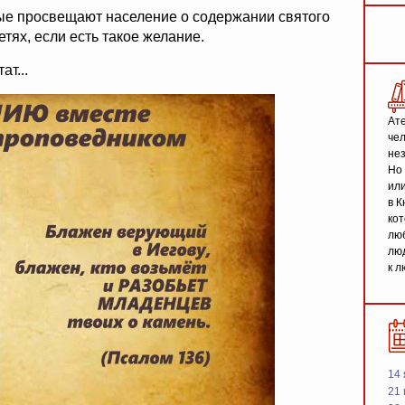
ые просвещают население о содержании святого
тях, если есть такое желание.
т...
Ате
чел
не
Но 
или
в К
кот
люб
люд
к л
14 
21 