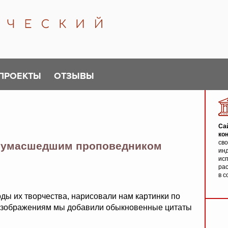
ПРОЕКТЫ
ОТЗЫВЫ
Са
ко
св
 сумасшедшим проповедником
инд
исп
ра
в с
оды их творчества, нарисовали нам картинки по
 изображениям мы добавили обыкновенные цитаты