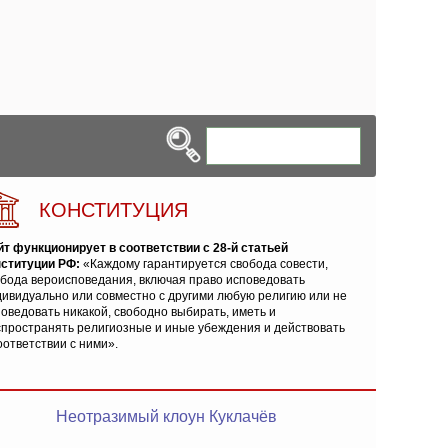
КОНСТИТУЦИЯ
йт функционирует в соответствии с 28-й статьей
нституции РФ:
«Каждому гарантируется свобода совести,
обода вероисповедания, включая право исповедовать
ивидуально или совместно с другими любую религию или не
оведовать никакой, свободно выбирать, иметь и
спространять религиозные и иные убеждения и действовать
оответствии с ними».
Неотразимый клоун Куклачёв