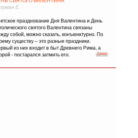
ЕНЬ СВЯТОГО ВАЛЕНТИНА
луман Е.
етское празднование Дня Валентина и День
толического святого Валентина связаны
жду собой, можно сказать, конъюнктурно. По
оему существу – это разные праздники.
рвый из них входит в быт Древнего Рима, а
орой - постарался затмить его.