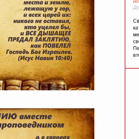
Д
Ду
Св
ка
ме
св
Пе
вт