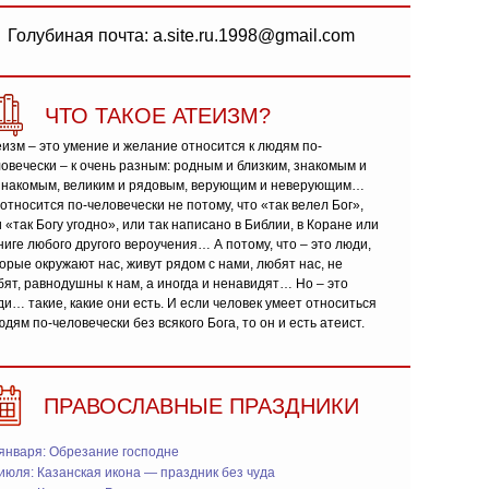
Голубиная почта: a.site.ru.1998@gmail.com
ЧТО ТАКОЕ АТЕИЗМ?
изм – это умение и желание относится к людям по-
овечески – к очень разным: родным и близким, знакомым и
знакомым, великим и рядовым, верующим и неверующим…
относится по-человечески не потому, что «так велел Бог»,
 «так Богу угодно», или так написано в Библии, в Коране или
ниге любого другого вероучения… А потому, что – это люди,
орые окружают нас, живут рядом с нами, любят нас, не
ят, равнодушны к нам, а иногда и ненавидят… Но – это
и… такие, какие они есть. И если человек умеет относиться
юдям по-человечески без всякого Бога, то он и есть атеист.
ПРАВОСЛАВНЫЕ ПРАЗДНИКИ
января: Обрезание господне
июля: Казанская икона — праздник без чуда