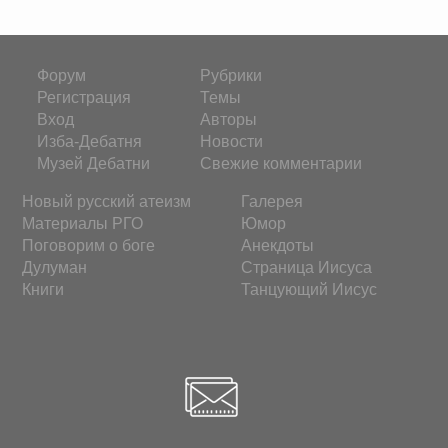
Форум
Рубрики
Регистрация
Темы
Вход
Авторы
Изба-Дебатня
Новости
Музей Дебатни
Свежие комментарии
Новый русский атеизм
Галерея
Материалы РГО
Юмор
Поговорим о боге
Анекдоты
Дулуман
Страница Иисуса
Книги
Танцующий Иисус