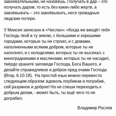
завоевательными, не назовёшь. Получать в дар – это
получать даром, то есть без каких-либо жертв, а
завоёвывать – это завоёвывать, неся громадные
людские потери.
У Моисея записано в «Числах»: «Когда же введёт тебя
Господь твой в ту землю, с большими и хорошими
городами, которые ты не строил, и с домами,
наполненными всяким добром, которые ты не
наполнял, и с колодезями, которых ты не высекал, с
виноградниками и маслинами, которых ты не насадил,
твёрдо храните заповеди Господа, Бога Вашего, и
делайте справедливое и доброе пред очами Господа
(Втор. 6.10-18). На простой язык можно перевести
следующим образом: вдоволь поубивав и пограбив,
сей разумное и доброе! Но не спеши переходить к
добрым делам, - может быть, ты ещё чего-то не
дограбил.
Владимир Рослов