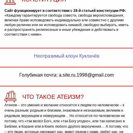
Сайт функционирует в соответствии с 28-й статьей конституции РФ:
«Каждому гарантируется свобода совести, свобода вероисповедания,
включая право исповедовать индивидуально или совместно с другими
любую религию или не исповедовать никакой, свободно выбирать, иметь
и распространять религиозные и иные убеждения и действовать в
соответствии с ними».
Неотразимый клоун Куклачёв
Голубиная почта: a.site.ru.1998@gmail.com
ЧТО ТАКОЕ АТЕИЗМ?
Атеизм – это умение и желание относится к людям по-человечески – к
очень разным: родным и близким, знакомым и незнакомым, великим и
рядовым, верующим и неверующим… Но относится по-человечески не
потому, что «так велел Бог», или «так Богу угодно», или так написано в
Библии, в Коране или в Книге любого другого вероучения… А потому, что
– это люди, которые окружают нас, живут рядом с нами, любят нас, не