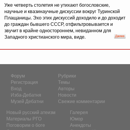
Уже четверть столетия не утихают богословские,
научные и квазинаучные дискуссии вокруг Туринской
Плащаницы. Эхо этих дискуссий доходило и до доходит
до граждан бывшего СССР, отфильтровывается и
звучит в крайне одностороннем, невиданном для
Западного христианского мира, виде.
Форум
Рубрики
Регистрация
Темы
Вход
Авторы
Изба-Дебатня
Новости
Музей Дебатни
Свежие комментарии
Новый русский атеизм
Галерея
Материалы РГО
Юмор
Поговорим о боге
Анекдоты