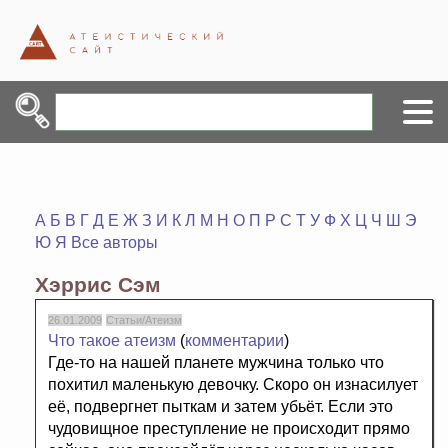
А
Б
В
Г
Д
Е
Ж
З
И
К
Л
М
Н
О
П
Р
С
Т
У
Ф
Х
Ц
Ч
Ш
Э
Ю
Я
Все авторы
Хэррис Сэм
26.01.2009
Статьи/Атеизм
Что такое атеизм
(
комментарии
)
Где-то на нашей планете мужчина только что
похитил маленькую девочку. Скоро он изнасилует
её, подвергнет пыткам и затем убьёт. Если это
чудовищное преступление не происходит прямо