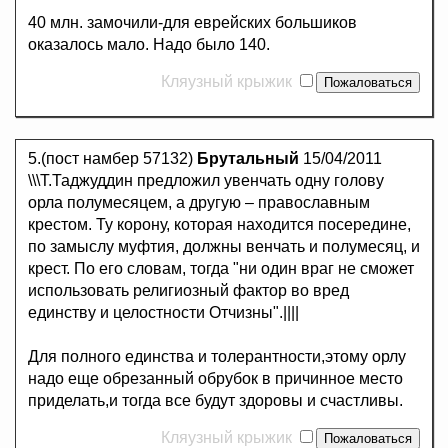
40 млн. замочили-для еврейских большиков
оказалось мало. Надо было 140.
Кляузный крыжик
5.(пост намбер 57132)
Брутальный
15/04/2011
\\\Т.Таджуддин предложил увенчать одну голову
орла полумесяцем, а другую – православным
крестом. Ту корону, которая находится посередине,
по замыслу муфтия, должны венчать и полумесяц, и
крест. По его словам, тогда "ни один враг не сможет
использовать религиозный фактор во вред
единству и целостности Отчизны".||||
Для полного единства и толерантности,этому орлу
надо еще обрезанный обрубок в причинное место
приделать,и тогда все будут здоровы и счастливы.
Кляузный крыжик