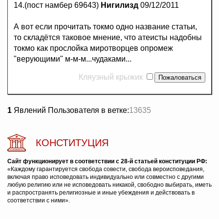
14.(пост намбер 69643)
Нигилизд
09/12/2011
А вот если прочитать токмо одно название статьи,
то складётся таковое мнение, что атеисты надобны
токмо как прослойка миротворцев опромеж
"верующими" м-м-м...чудаками...
Кляузный крыжик
1
Явлений Пользователя в ветке:
13635
КОНСТИТУЦИЯ
Сайт функционирует в соответствии с 28-й статьей конституции РФ:
«Каждому гарантируется свобода совести, свобода вероисповедания,
включая право исповедовать индивидуально или совместно с другими
любую религию или не исповедовать никакой, свободно выбирать, иметь
и распространять религиозные и иные убеждения и действовать в
соответствии с ними».