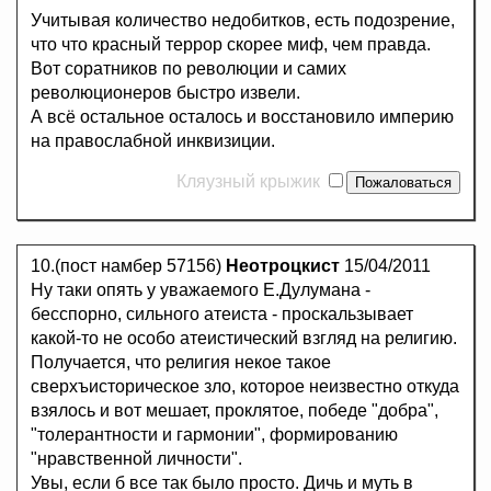
Учитывая количество недобитков, есть подозрение,
что что красный террор скорее миф, чем правда.
Вот соратников по революции и самих
революционеров быстро извели.
А всё остальное осталось и восстановило империю
на правослабной инквизиции.
Кляузный крыжик
10.(пост намбер 57156)
Неотроцкист
15/04/2011
Ну таки опять у уважаемого Е.Дулумана -
бесспорно, сильного атеиста - проскальзывает
какой-то не особо атеистический взгляд на религию.
Получается, что религия некое такое
сверхъисторическое зло, которое неизвестно откуда
взялось и вот мешает, проклятое, победе "добра",
"толерантности и гармонии", формированию
"нравственной личности".
Увы, если б все так было просто. Дичь и муть в