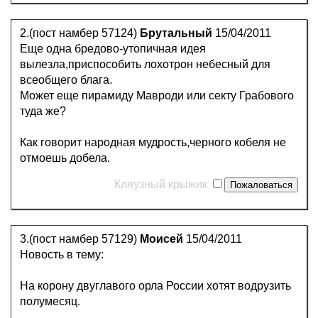
2.(пост намбер 57124)
Брутальный
15/04/2011
Еще одна бредово-утопичная идея
вылезла,приспособить лохотрон небесный для
всеобщего блага.
Может еще пирамиду Мавроди или секту Грабового
туда же?
Как говорит народная мудрость,черного кобеля не
отмоешь добела.
Кляузный крыжик
3.(пост намбер 57129)
Моисей
15/04/2011
Новость в тему:
На корону двуглавого орла России хотят водрузить
полумесяц.