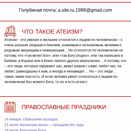
Голубиная почта: a.site.ru.1998@gmail.com
ЧТО ТАКОЕ АТЕИЗМ?
Атеизм – это умение и желание относится к людям по-человечески – к
очень разным: родным и близким, знакомым и незнакомым, великим и
рядовым, верующим и неверующим… Но относится по-человечески не
потому, что «так велел Бог», или «так Богу угодно», или так написано в
Библии, в Коране или в Книге любого другого вероучения… А потому, что
– это люди, которые окружают нас, живут рядом с нами, любят нас, не
любят, равнодушны к нам, а иногда и ненавидят… Но – это люди…
такие, какие они есть. И если человек умеет относиться к людям по-
человечески без всякого Бога, то он и есть атеист.
ПРАВОСЛАВНЫЕ ПРАЗДНИКИ
14 января: Обрезание господне
21 июля: Казанская икона — праздник без чуда
28 июля: Крещение Руси