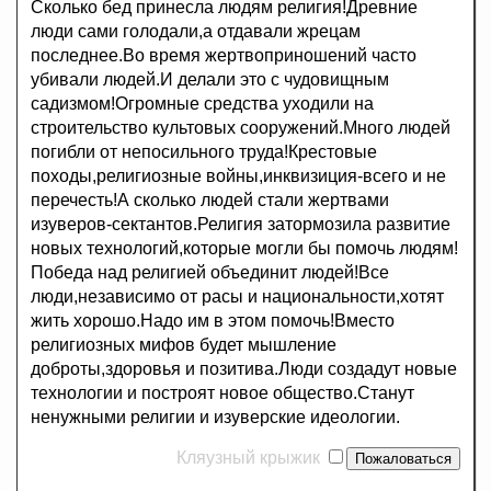
Сколько бед принесла людям религия!Древние
люди сами голодали,а отдавали жрецам
последнее.Во время жертвоприношений часто
убивали людей.И делали это с чудовищным
садизмом!Огромные средства уходили на
строительство культовых сооружений.Много людей
погибли от непосильного труда!Крестовые
походы,религиозные войны,инквизиция-всего и не
перечесть!А сколько людей стали жертвами
изуверов-сектантов.Религия затормозила развитие
новых технологий,которые могли бы помочь людям!
Победа над религией объединит людей!Все
люди,независимо от расы и национальности,хотят
жить хорошо.Надо им в этом помочь!Вместо
религиозных мифов будет мышление
доброты,здоровья и позитива.Люди создадут новые
технологии и построят новое общество.Станут
ненужными религии и изуверские идеологии.
Кляузный крыжик