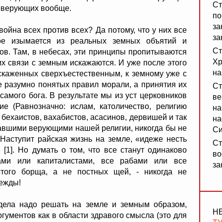
Ст
еверующих вообще.
по
за
йна всех против всех? Да потому, что у них все
за
ое изымается из реальных земных объятий и
Ст
гов. Там, в небесах, эти принципы пропитываются
Хр
х связи с земным искажаются. И уже после этого
на
искаженных сверхъестественным, к земному уже с
е разумно понятых правил морали, а принятия их
Ст
 самого бога. В результате мы из уст церковников
ве
 (Равнозначно: ислам, католичество, религию
на
 бехаистов, вахабистов, асасинов, дервишей и так
на
тавшими верующими нашей религии, никогда бы не
Си
Наступит райская жизнь на земле, «идеже несть
Ст
 [1]. Но думать о том, что все станут одинаково
во
ми или капиталистами, все рабами или все
за
того борща, а не постных щей, - никогда не
дежды!
а надо решать на земле и земным образом,
Н
гументов как в области здравого смысла (это для