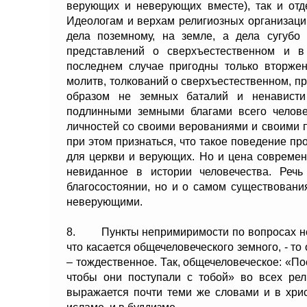
верующих и неверующих вместе), так и отд
Идеологам и верхам религиозных организац
дела поземному, на земле, а дела сугубо 
представлений о сверхъестественном и в 
последнем случае пригодны только вторжен
молитв, толкований о сверхъестественном, п
образом не земных баталий и ненависти
подлинными земными благами всего челове
личностей со своими верованиями и своими 
при этом признаться, что такое поведение п
для церкви и верующих. Но и цена совреме
невиданное в истории человечества. Реч
благосостоянии, но и о самом существовани
неверующими.
8. Пункты непримиримости по вопросах небе
что касается общечеловеческого земного, - т
– тождественное. Так, общечеловеческое: «По
чтобы они поступали с тобой» во всех рел
выражается почти теми же словами и в хрис