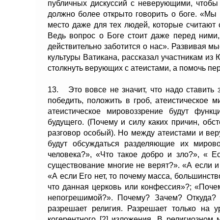
публичных дискуссий с неверующими, чтобы
должно более открыто говорить о боге. «Мы
место даже для тех людей, которые считают с
Ведь вопрос о Боге стоит даже перед ними,
действительно заботится о нас». Развивая м
культуры Ватикана, рассказал участникам из
столкнуть верующих с атеистами, а помочь пе
13. Это вовсе не значит, что надо ставить
победить, положить в гроб, атеистическое м
атеистическое мировоззрение будут функц
будущего. (Почему и силу каких причин, обст
разговор особый). Но между атеистами и ве
будут обсуждаться разделяющие их миров
человека?», «Что такое добро и зло?», « Е
существование многие не верят?». «А если и
«А если Его нет, то почему масса, большинс
что данная церковь или конфессия»?; «Поче
непогрешимой?». Почему? Зачем? Откуда? 
разрешает религия. Разрешает только на 
когерентного [2] изложения. В религиозно