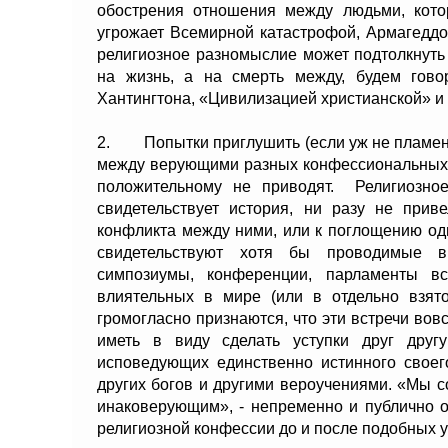
обострения отношения между людьми, кото
угрожает Всемирной катастрофой, Армагеддо
религиозное разномыслие может подтолкнуть
на жизнь, а на смерть между, будем гово
Хантингтона, «Цивилизацией христианской» и
2. Попытки приглушить (если уж не пламене
между верующими разных конфессиональных и
положительному не приводят. Религиозное
свидетельствует история, ни разу не прив
конфликта между ними, или к поглощению одн
свидетельствуют хотя бы проводимые в
симпозиумы, конференции, парламенты вс
влиятельных в мире (или в отдельно взято
громогласно признаются, что эти встречи вов
иметь в виду сделать уступки друг друг
исповедующих единственно истинного своег
других богов и другими вероучениями. «Мы с
инаковерующим», - непременно и публично 
религиозной конфессии до и после подобных 