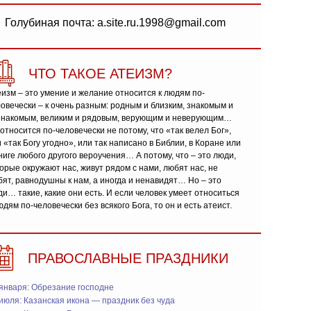
Голубиная почта: a.site.ru.1998@gmail.com
ЧТО ТАКОЕ АТЕИЗМ?
изм – это умение и желание относится к людям по-
овечески – к очень разным: родным и близким, знакомым и
знакомым, великим и рядовым, верующим и неверующим…
относится по-человечески не потому, что «так велел Бог»,
 «так Богу угодно», или так написано в Библии, в Коране или
ниге любого другого вероучения… А потому, что – это люди,
орые окружают нас, живут рядом с нами, любят нас, не
ят, равнодушны к нам, а иногда и ненавидят… Но – это
и… такие, какие они есть. И если человек умеет относиться
юдям по-человечески без всякого Бога, то он и есть атеист.
ПРАВОСЛАВНЫЕ ПРАЗДНИКИ
января: Обрезание господне
июля: Казанская икона — праздник без чуда