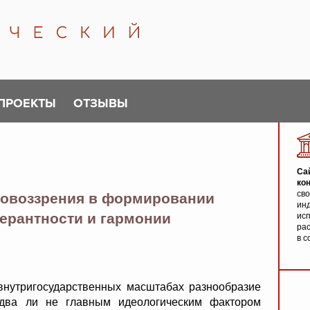
ПРОЕКТЫ
ОТЗЫВЫ
Са
ко
св
ровоззрения в формировании
инд
ерантности и гармонии
исп
ра
в с
ригосударственных масштабах разнообразие
едва ли не главным идеологическим фактором