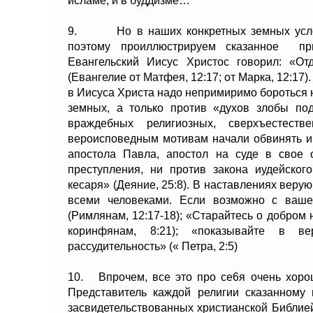
исламе, и в буддизме…
9. Но в наших конкретных земных условия
поэтому проиллюстрируем сказанное при
Евангельский Иисус Христос говорил: «От
(Евангелие от Матфея, 12:17; от Марка, 12:17
в Иисуса Христа надо непримиримо бороться н
земных, а только против «духов злобы под
враждебных религиозных, сверхъесте
вероисповедным мотивам начали обвинять и 
апостола Павла, апостол на суде в свое 
преступления, ни против закона иудейског
кесаря» (Деяние, 25:8). В наставлениях вер
всеми человеками. Если возможно с ваше
(Римлянам, 12:17-18); «Старайтесь о добром 
коринфянам, 8:21); «показывайте в в
рассудительность» (« Петра, 2:5)
10. Впрочем, все это про се6я очень хоро
Представитель каждой религии сказанному
засвидетельствованных христианской Библие