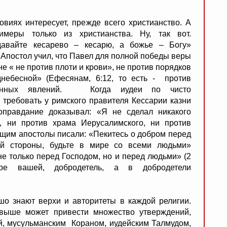
х интересует, прежде всего христианство. А
меры только из христианства. Ну, так вот.
давайте кесарево – кесарю, а божье – Богу»
). Апостол учил, что Павел для полной победы веры
е « не против плоти и крови», не против порядков
небесной» (Ефесянам, 6:12, то есть - против
ственных явлений. Когда иудеи по чисто
требовать у римского правителя Кессарии казни
оправдание доказывал: «Я не сделал никакого
о, ни против храма Иерусалимского, ни против
ующим апостолы писали: «Пекитесь о добром перед
й стороны, будьте в мире со всеми людьми»
не только перед Господом, но и перед людьми» (2
ере вашей, добродетель, а в добродетели
шо знают верхи и авторитеты в каждой религии.
 выше может привести множество утверждений,
й, мусульманским Кораном, иудейским Талмудом,