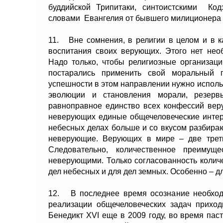
буддийской Трипитаки, синтоистскими Код
словами Евангелия от бывшего милиционера 
11. Вне сомнения, в религии в целом и в 
воспитания своих верующих. Этого нет необ
Надо только, чтобы религиозные организаци
постарались применить свой моральный 
успешности в этом направлении нужно испол
эволюции и становления морали, резер
равноправное единство всех конфессий вер
неверующих единые общечеловеческие интер
небесных делах больше и со вкусом разбира
неверующие. Верующих в мире – две треть
Следовательно, количественное преимущ
неверующими. Только согласованность колич
дел небесных и для дел земных. Особенно – д
12. В последнее время осознание необход
реализации общечеловеческих задач приход
Бенедикт XVI еще в 2009 году, во время па