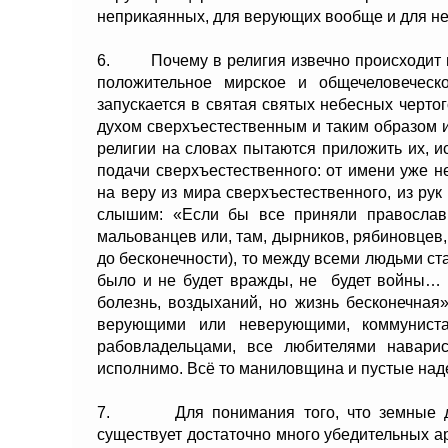
неприкаянных, для верующих вообще и для н
6. Почему в религия извечно происходит во
положительное мирское и общечеловеческ
запускается в святая святых небесных черто
духом сверхъестественным и таким образом и
религии на словах пытаются приложить их, 
подачи сверхъестественного: от имени уже н
на веру из мира сверхъестественного, из рук
слышим: «Если бы все приняли православие
мальованцев или, там, дырников, рябиновцев,
до бесконечности), то между всеми людьми с
было и не будет вражды, не будет войны… 
болезнь, воздыханий, но жизнь бесконечная»
верующими или неверующими, коммуниста
рабовладельцами, все любителями наварис
исполнимо. Всё то маниловщина и пустые на
7. Для понимания того, что земные дел
существует достаточно много убедительных ар