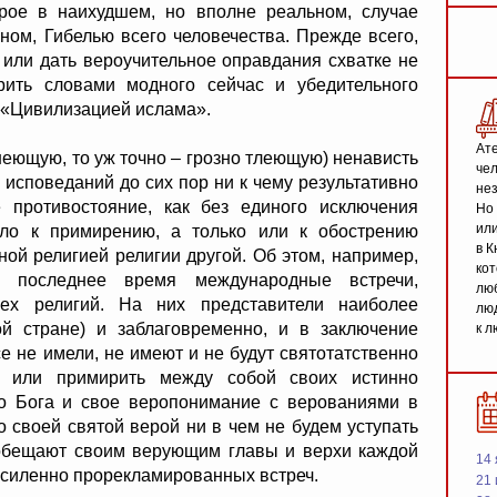
рое в наихудшем, но вполне реальном, случае
ном, Гибелью всего человечества. Прежде всего,
 или дать вероучительное оправдания схватке не
рить словами модного сейчас и убедительного
 «Цивилизацией ислама».
Ате
ющую, то уж точно – грозно тлеющую) ненависть
чел
споведаний до сих пор ни к чему результативно
не
 противостояние, как без единого исключения
Но 
или
ело к примирению, а только или к обострению
в К
ой религией религии другой. Об этом, например,
кот
 последнее время международные встречи,
люб
ех религий. На них представители наиболее
люд
й стране) и заблаговременно, и в заключение
к л
се не имели, не имеют и не будут святотатственно
у или примирить между собой своих истинно
о Бога и свое веропонимание с верованиями в
о своей святой верой ни в чем не будем уступать
обещают своим верующим главы и верхи каждой
14 
усиленно прорекламированных встреч.
21 