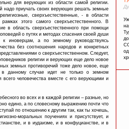
Т
ельно для верующих из области самой религии.
Ду
ий надо приучать своих верующих решать земные
религиозные, сверхъестественные, - в области
Уж
рамках этого самого сверхъестественного. В
на
ие в область сверхъестественного при помощи
Ту
роповедей о путях и методах спасения своей души
до
 к иноверцам, а по земному руководствуясь
СС
чества без соотношения народов и конкретных
од
представлениями о сверхъестественном. Следует,
хр
роповедников религии и верующих еще дело новое
нных земных противоречий тоже дело новое, еще
ь в данному случае идет не только о земном
я всего человечества вместе с его верующими и
сного во всех и в каждой религии – разные, но
о оно едино, а по словесному выражению почти что
ступай по отношению к другим так, как ты хочешь,
игиозно-моральных поучениях и присутствует, и
тианстве, и в иудаизме, и в конфуцианстве, и в