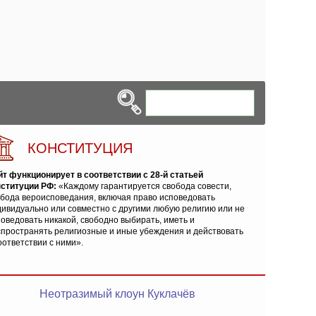
КОНСТИТУЦИЯ
йт функционирует в соответствии с 28-й статьей
нституции РФ:
«Каждому гарантируется свобода совести,
обода вероисповедания, включая право исповедовать
ивидуально или совместно с другими любую религию или не
оведовать никакой, свободно выбирать, иметь и
спространять религиозные и иные убеждения и действовать
оответствии с ними».
Неотразимый клоун Куклачёв