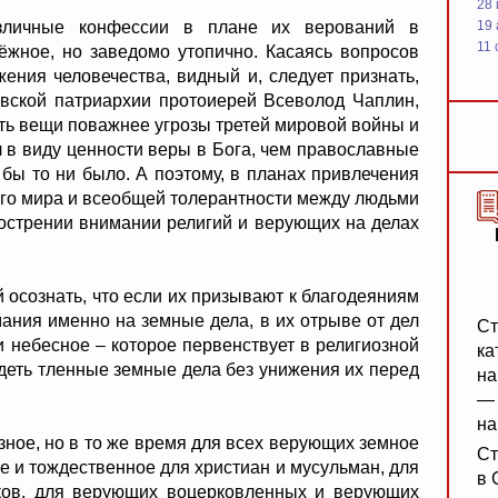
28
ые конфессии в плане их верований в
19
11 
дёжное, но заведомо утопично. Касаясь вопросов
ения человечества, видный и, следует признать,
вской патриархии протоиерей Всеволод Чаплин,
сть вещи поважнее угрозы третей мировой войны и
л в виду ценности веры в Бога, чем православные
 бы то ни было. А поэтому, в планах привлечения
щего мира и всеобщей толерантности между людьми
аострении внимании религий и верующих на делах
сознать, что если их призывают к благодеяниям
мания именно на земные дела, в их отрыве от дел
Ст
 небесное – которое первенствует в религиозной
ка
деть тленные земные дела без унижения их перед
на
— 
на
ое, но в то же время для всех верующих земное
Ст
е и тождественное для христиан и мусульман, для
в 
ков, для верующих воцерковленных и верующих