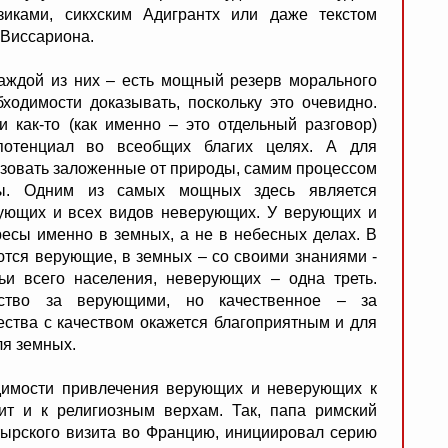
зиками, сикхским Адигрантх или даже текстом
Виссариона.
каждой из них – есть мощный резерв морального
ходимости доказывать, поскольку это очевидно.
и как-то (как именно – это отдельный разговор)
потенциал во всеобщих благих целях. А для
ьзовать заложенные от природы, самим процессом
вы. Одним из самых мощных здесь является
ующих и всех видов неверующих. У верующих и
есы именно в земных, а не в небесных делах. В
ются верующие, в земных – со своими знаниями -
и всего населения, неверующих – одна треть.
ество за верующими, но качественное – за
ества с качеством окажется благоприятным и для
ля земных.
имости привлечения верующих и неверующих к
ит и к религиозным верхам. Так, папа римский
стырского визита во Францию, инициировал серию