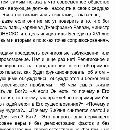
 тем самым показать что современное общество
 как верующие должны находить в своих сердцах
ебя агностиками или атеистами, - сказал он, - …
 даже если они не могут поверить в то, что бог
ысль папы, кардинал Джанфранко Равази, министр
 ЮНЕСКО, что цель инициативы Бенедикта XVI «не
рвым и вторым в поисках точек соприкосновения».
 задачу преодолеть религиозные заблуждения или
ировоззрение. Нет и еще раз нет! Религиозное и
ионировать на продолжении всего обозримого
оятельств, как будет функционировать, об этом –
рующими обсуждались, обсуждаются и бесконечно
оззренческие проблемы: «В чем смысл жизни
сть ли Бог?» «А если Он есть, то почему в Его
 верят, то почему так враждебно непримиримо?»;
тво людей верят в Его существование?» «Почему и
му чудеса?», «Почему Библия считается святой и
Для чего? Как?... Это вопросы для верующего
уровне веры и без демонстрации фактов и без
м мировоззрении сверхъестественные фантомы не